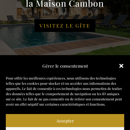
la
Maison Cambon
VISITEZ LE GÎTE
Gérer le consentement
Pour offrir les meilleures expériences, nous utilisons des technologies
telles que les cookies pour stocker et/ou accéder aux informations des
appareils. Le fait de consentir à ces technologies nous permettra de traiter
348 Route de Frans, 69220 Belleville-en-Beaujolais
des données telles que le comportement de navigation ou les ID uniques
sur ce site. Le fait de ne pas consentir ou de retirer son consentement peut
04 74 66 24 08 •
contact@chateau-cambon.com
avoir un effet négatif sur certaines caractéristiques et fonctions.
Suivez-nous sur
Accepter